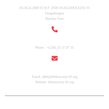
OUAGA 2000 01 B.P. 2958 OUAGADOUGOU 01
Ouagadougou
Burkina Faso
Contactez nous
Phone : +(226) 25 37 47 31
Adresse Email
Email: abbf@biblesociety-bf.org
Website: biblesociety-bf.org