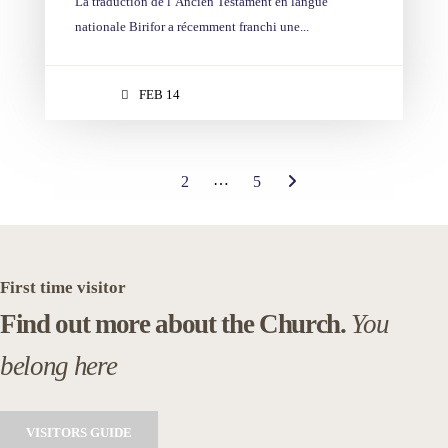
La traduction de l’Ancien Testament en langue
nationale Birifor a récemment franchi une...
FEB 14
…
1
2
5
First time visitor
Find out more about the Church.
You
belong here
VISITORS GUIDE