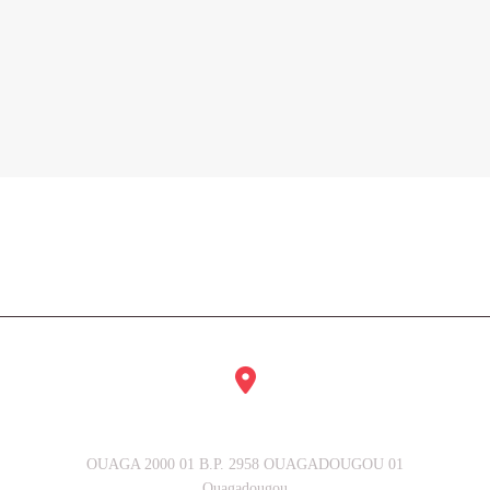
Notre Adresse
OUAGA 2000 01 B.P. 2958 OUAGADOUGOU 01
Ouagadougou