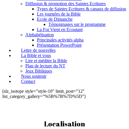
Diffusion & promotion des Saintes Ecritures
Types de Saintes Ecritures & canaux de diffusion
Les journées de la Bible
Ecole de Dimanche
Témoignages sur le programme
La Foi Vient en Ecoutant
Alphabétisation
Principales activités alpha
Présentation PowerPoint
Lettre de nouvelles
La Bible et vous
Lire et méditer la Bible
Plan de lecture du NT
Jeux Bibliques
Nous soutenir
Contact
[slz_isotope style=”style-10″ limit_post=”12″
list_category_gallery=”%5B%7B%7D%5D”]
Localisation