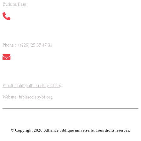
Burkina Faso
Contactez nous
Phone : +(226) 25 37 47 31
Adresse Email
Email: abbf@biblesociety-bf.org
Website: biblesociety-bf.org
© Copyright
2026
. Alliance biblique universelle. Tous droits réservés.