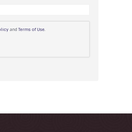
olicy
and
Terms of Use
.