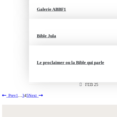
Galerie ABBF1
FEB 26
FEB 26
Bible Jula
FEB 25
Le proclaimer ou la Bible qui parle
FEB 25
Prev
1
…
3
4
5
Next