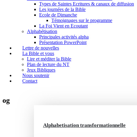
Types de Saintes Ecritures & canaux de diffusion
Les journées de la Bible
Ecole de Dimanche
Témoignages sur le programme
La Foi Vient en Ecoutant
Alphabétisation
Principales activités alpha
Présentation PowerPoint
Lettre de nouvelles
La Bible et vous
Lire et méditer la Bible
Plan de lecture du NT
Jeux Bibliques
Nous soutenir
Contact
log
Alphabetisation transformationnelle