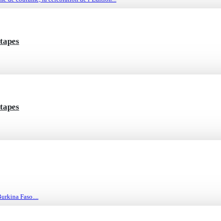
étapes
étapes
urkina Faso....