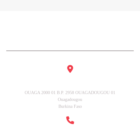
Notre Adresse
OUAGA 2000 01 B.P. 2958 OUAGADOUGOU 01
Ouagadougou
Burkina Faso
Contactez nous